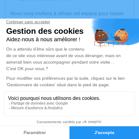
Nous vous invitons à utiliser cet espace pour laisser
vos condoléances, partager des photos souvenirs,
une anecdote ou exprimer vos pensées à travers des
poèmes ou des textes. Cet endroit est un lieu
d'expression dédié à honorer la mémoire d’Alain
MADIEU.
Un service de plantation d’arbre hommage est
disponible ici
.
Je rends hommage
Cérémonie religieuse
mardi 19 septembre 2023 à 10h00
17
Église Saint Paul de Le Neubourg
Rue Dupont de l'Eure
Faire-part
Hommages
27110 Le Neubourg